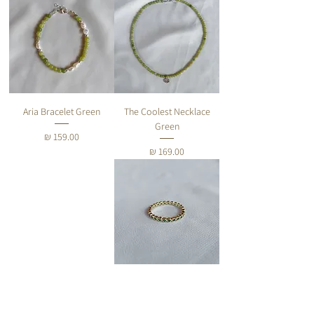
Aria Bracelet Green
The Coolest Necklace
Green
מחיר
מחיר
Green crown ring
מחיר