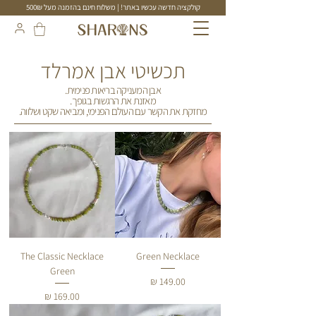
קולקציה חדשה עכשיו באתר! | משלוח חינם בהזמנה מעל 500₪
תכשיטים בעבודת יד
תכשיטי אבן אמרלד
אבן המעניקה בריאות פנימית.
מאזנת את הרגשות בגופך.
מחזקת את הקשר עם העולם הפנימי, ומביאה שקט ושלווה.
The Classic Necklace
Green Necklace
Green
מחיר
מחיר