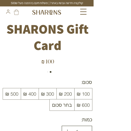
קולקציה חדשה עכשיו באתר! | משלוח חינם בהזמנה מעל 500₪
תכשיטים בעבודת יד
SHARONS Gift
Card
סכום:
בחר סכום
כמות: