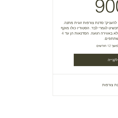
900₪
90
העניק! סדנת צורפות זוגית מתנה.
כשיט לגמרי לבד. הסטודיו כולו מוקף
בצמחיה ירוקה וטבע, שקוף ומלא באווירה רגועה. הסדנאות הן עד 4
תתפים.
1 חודשים
לקנייה
ת צורפות
FOLLOW US