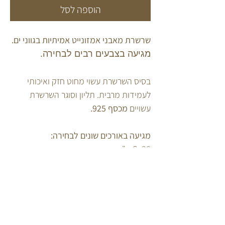
הוספה לסל
שרשרת מאבני אמזונייט אמיתיות בגווני ים.
מגיעה בצבעים רבים לבחירה.
בסיס השרשרת עשוי מחוט חזק ואיכותי
לעמידות מרבית. תליון וסוגר השרשרת
עשויים
מכסף 925.
מגיעה באורכים שונים לבחירה:
S- 38 ס"מ
M - 40 ס"מ
L - 42 ס"מ
משלוחים
*רוצה לשנות את צורת התליון? רשמי
בהערות של התכשיט.
איסוף עצמי מהסטודיו
– חינם