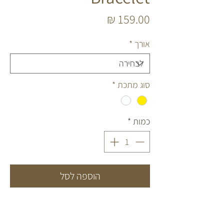
מחיר
אורך
*
סוג מתכת
*
כמות
*
הוספה לסל
צמיד מאבני אקווה מרין כחולות.
בשילוב חרוזי כסף 925 או גולדפילד