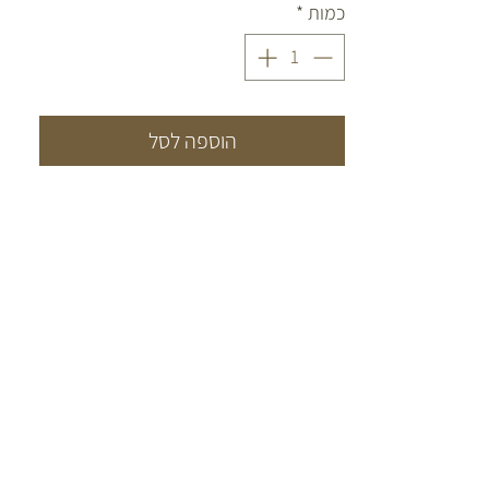
כמות
*
הוספה לסל
CONTACT
יש לכם שאלות? התייעצות?
צרו איתנו קשר:
052-7222272