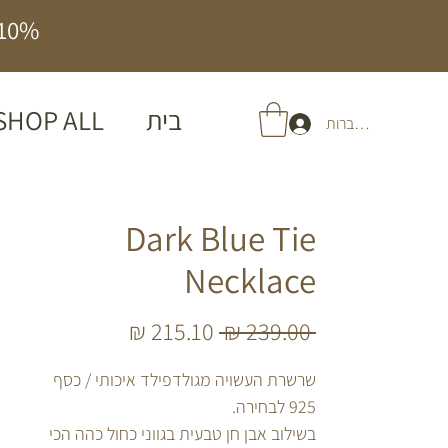
10% הנחה על כל האתר | משלוח חינם בהזמנה מעל 
בית
SHOP ALL
להתחברות
Dark Blue Tie
Necklace
מחיר
מחיר
 ‏239.00 ‏₪ 
רגיל
מבצע
שרשרת העשויה מגולדפילד איכותי / כסף
925 לבחירה.
בשילוב אבן חן טבעית בגווני כחול כהה הכי