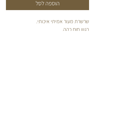
הוספה לסל
שרשרת מעור אמיתי איכותי.
בגוון חום כהה.
בשילוב סוגר מכסף 925
ובשילוב תליון מכסף 925 או ציפוי זהב 14
קראט לבחירה.
השרשרת הכי קלאסית שיש.
מתאימה לכל לוק.
מגיעה באורכים לבחירה אישית.
FOLLOW US
INFO
מדריך אבני חן
INSTAGRAM
קצת עלי
TIKTOK
הדוכן שלי
CONTACT
שאלות תשובות
תקנון
יש לכם שאלות? התייעצות?