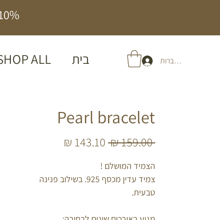
10% הנחה על כל האתר | משלוח חינם בהזמנה מעל 
בית
SHOP ALL
להתחברות
Pearl bracelet
מחיר
מחיר
 ‏159.00 ‏₪ 
רגיל
מבצע
הצמיד המושלם !
צמיד עדין מכסף 925. בשילוב פנינה
טבעית.
מגיע באורכים שונים לבחירה: