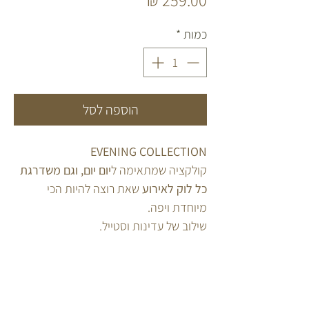
כמות
*
הוספה לסל
EVENING COLLECTION
קולקציה שמתאימה ל
יום יום, וגם משדרגת
כל לוק לאירוע
שאת רוצה להיות הכי
מיוחדת ויפה.
שילוב של עדינות וסטייל.
כל הקולקציה עשויה מ
כסף 925 וגולפילד
איכותי.
בשילוב
פנינים טבעיות
עמידות למים.