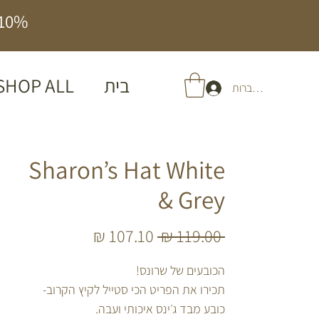
10% הנחה על כל האתר | משלוח חינם בהזמנה מעל 
בית
SHOP ALL
להתחברות
Sharon’s Hat White
& Grey
מחיר
מחיר
 ‏119.00 ‏₪ 
רגיל
מבצע
הכובעים של שרונס!
תכירו את הפריט הכי סטייל לקיץ הקרוב-
כובע מבד ג׳ינס איכותי ועבה.