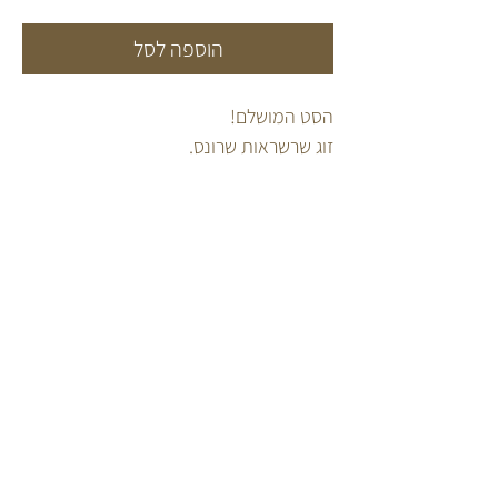
הוספה לסל
הסט המושלם!
זוג שרשראות שרונס.
תליון צדפה ותליון עיגול טפטופים בעבודת
יד, מכסף 925 או כסף 925 מצופה זהב 2
מקרון.
2 אפשרויות בחירה לסט- שרשרת עיגול
טפטופים על חוט עור / חוט העשוי מכסף
925 או מגולדפילד.
הסט מגיע באורך ONE SIZE
FOLLOW US
INFO
מדריך אבני חן
INSTAGRAM
קצת עלי
TIKTOK