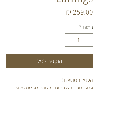
מחיר
כמות
*
הוספה לסל
העגיל המושלם!
עגילי זירקון צמודים. עשויים מכסף 925.
מתאימים לכל חור ומהממים לאליקס!
נותנים מראה יוקרתי וזוהר.
FOLLOW US
INFO
מדריך אבני חן
INSTAGRAM