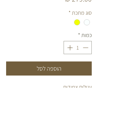
סוג מתכת
*
כמות
*
הוספה לסל
עגילים צמודים.
מכסף 925 או כסף 925 בציפוי זהב 14
קראט.
FOLLOW US
INFO
מדריך אבני חן
INSTAGRAM