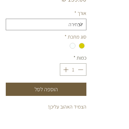
אורך
*
סוג מתכת
*
כמות
*
הוספה לסל
הצמיד האהוב עליכן!
צמיד קלאסי מאבני חן כחולות בשילוב
פנינים טבעיות וחרוזי כסף 925 או גולדפילד