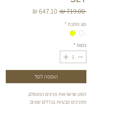
מחיר
מחיר
 ‏719.00 ‏₪ 
רגיל
מבצע
סוג מתכת
*
כמות
*
הוספה לסל
הסט שרשראות פנינים המושלם.
מפנינים טבעיות בגדלים שונים.
בשילוב סוגר עשוי כסף 925 או ציפוי זהב 14
קראט לבחירה.
אורך כל שרשרת 36 ס"מ + 5 ס"מ שרשרת