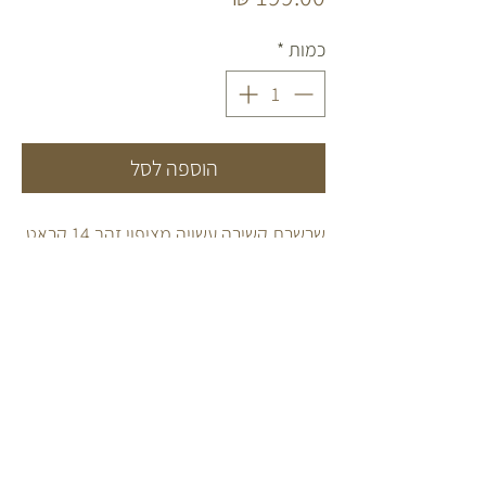
כמות
*
הוספה לסל
שרשרת קשירה עשויה מציפוי זהב 14 קראט.
בשילוב זרקונים משובצים בקצוות.
FOLLOW US
INFO
מדריך אבני חן
INSTAGRAM
קצת עלי
TIKTOK
הדוכן שלי
CONTACT
שאלות תשובות
תקנון
יש לכם שאלות? התייעצות?
צרו איתנו קשר: