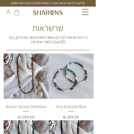
קולקציה חדשה עכשיו באתר! | משלוח חינם בהזמנה מעל 500₪
תכשיטים בעבודת יד
שרשראות
כל השרשראות לגברים עשויות מחוטי שעווה איכותיים, כסף
925 ואבני ג'ספר אמיתיות.
Brown Stones Necklace
Aria Bracelet Blue
מחיר
מחיר