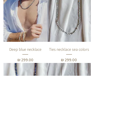
Deep blue necklace
Ties necklace sea colors
מחיר
מחיר
Ties necklace dark blue
Half ties necklace
מחיר
מחיר