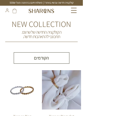
קולקציה חדשה עכשיו באתר! | משלוח חינם בהזמנה מעל 500₪
תכשיטים בעבודת יד
NEW COLLECTION
הקולקציה החדשה של שרונס.
תתכונני להתאהבות חדשה.
הקודמים